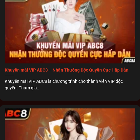
Khuyến mãi VIP ABC8 – Nhận Thưởng Độc Quyền Cực Hấp Dẫn
Khuyến mãi VIP ABC8 là chương trình cho thành viên VIP độc
quyền. Tham gia...