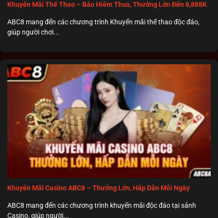
Khuyến Mãi Thể Thao – Bảo Hiểm Thua, Thưởng Lớn Đến 8,888K
ABC8 mang đến các chương trình Khuyến mãi thể thao độc đáo,
giúp người chơi...
Khuyến Mãi Casino ABC8 – Thưởng Lớn, Hấp Dẫn Mỗi Ngày
ABC8 mang đến các chương trình khuyến mãi độc đáo tại sảnh
Casino, giúp người...