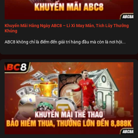
Khuyến Mãi Hằng Ngày ABC8 – Lì Xì May Mắn, Tích Lũy Thưởng
Khủng
ABC8 không chỉ là điểm đến giải trí hàng đầu mà còn là nơi hội...