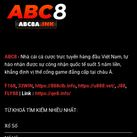
ABC8
- Nhà cái cá cược trực tuyến hàng đầu Việt Nam, tự
hào nhận được sự công nhận quốc tế suốt 5 năm liền,
khẳng định vị thế cổng game đẳng cấp tại châu Á.
F168
,
33WIN
,
https://888clb.info
,
https://u888.vet/
,
J88
,
FLY88
| Link :
https://qe8.info/
TỪ KHOÁ TÌM KIẾM NHIỀU NHẤT:
Xổ Số