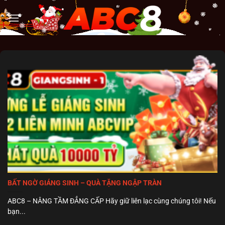
Chuyển
đến
nội
dung
BẤT NGỜ GIÁNG SINH – QUÀ TẶNG NGẬP TRÀN
ABC8 – NÂNG TẦM ĐẲNG CẤP Hãy giữ liên lạc cùng chúng tôi! Nếu
bạn...