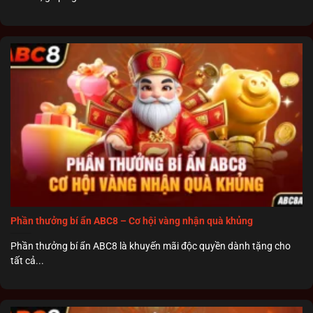
Phần thưởng bí ẩn ABC8 – Cơ hội vàng nhận quà khủng
Phần thưởng bí ẩn ABC8 là khuyến mãi độc quyền dành tặng cho
tất cả...