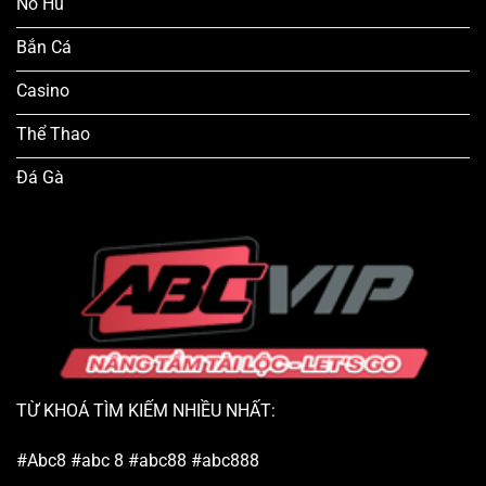
Nổ Hũ
Bắn Cá
Casino
Thể Thao
Đá Gà
TỪ KHOÁ TÌM KIẾM NHIỀU NHẤT:
#Abc8 #abc 8 #
abc8
8 #
abc8
88