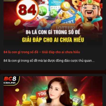
84 là con gì trong số đề – Giải đáp cho ai chưa hiểu
84 là con gì trong số đề mà lại được đông đảo cược thủ quan...