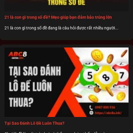
21 là con gì trong số đề? Mẹo giúp bạn đảm bảo trúng lớn
21 là con gì trong số đề đang là câu hỏi được rất nhiều người...
Tại Sao Đánh Lô Đề Luôn Thua?