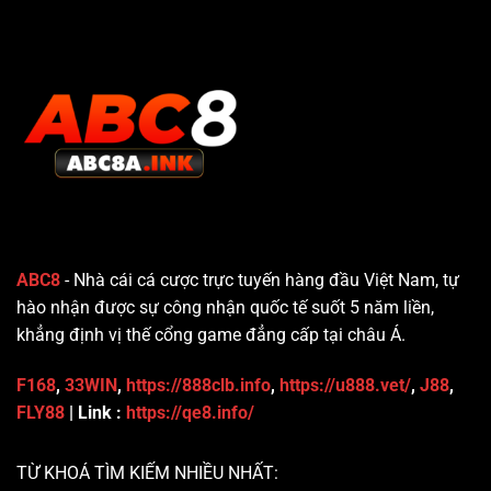
ABC8
- Nhà cái cá cược trực tuyến hàng đầu Việt Nam, tự
hào nhận được sự công nhận quốc tế suốt 5 năm liền,
khẳng định vị thế cổng game đẳng cấp tại châu Á.
F168
,
33WIN
,
https://888clb.info
,
https://u888.vet/
,
J88
,
FLY88
| Link :
https://qe8.info/
TỪ KHOÁ TÌM KIẾM NHIỀU NHẤT: