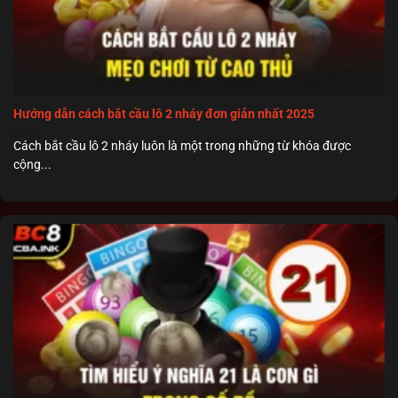
Hướng dẫn cách bắt cầu lô 2 nháy đơn giản nhất 2025
Cách bắt cầu lô 2 nháy luôn là một trong những từ khóa được
cộng...