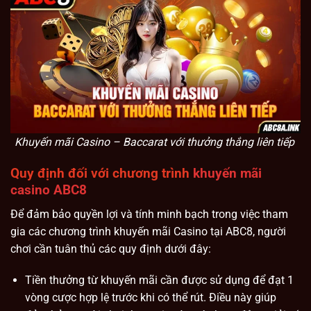
Khuyến mãi Casino – Baccarat với thưởng thắng liên tiếp
Quy định đối với chương trình
khuyến mãi
casino ABC8
Để đảm bảo quyền lợi và tính minh bạch trong việc tham
gia các chương trình khuyến mãi Casino tại ABC8, người
chơi cần tuân thủ các quy định dưới đây:
Tiền thưởng từ khuyến mãi cần được sử dụng để đạt 1
vòng cược hợp lệ trước khi có thể rút. Điều này giúp