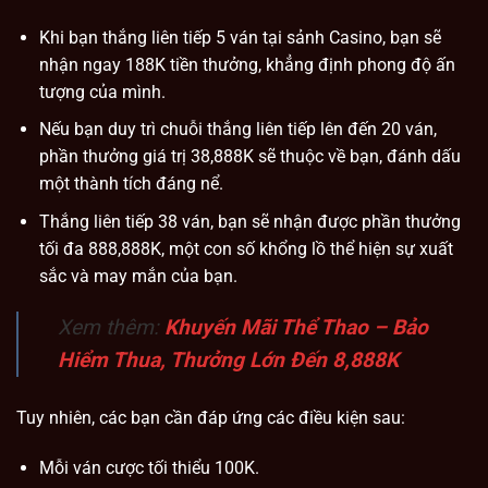
Khi bạn thắng liên tiếp 5 ván tại sảnh Casino, bạn sẽ
nhận ngay 188K tiền thưởng, khẳng định phong độ ấn
tượng của mình.
Nếu bạn duy trì chuỗi thắng liên tiếp lên đến 20 ván,
phần thưởng giá trị 38,888K sẽ thuộc về bạn, đánh dấu
một thành tích đáng nể.
Thắng liên tiếp 38 ván, bạn sẽ nhận được phần thưởng
tối đa 888,888K, một con số khổng lồ thể hiện sự xuất
sắc và may mắn của bạn.
Xem thêm:
Khuyến Mãi Thể Thao – Bảo
Hiểm Thua, Thưởng Lớn Đến 8,888K
Tuy nhiên, các bạn cần đáp ứng các điều kiện sau:
Mỗi ván cược tối thiểu 100K.