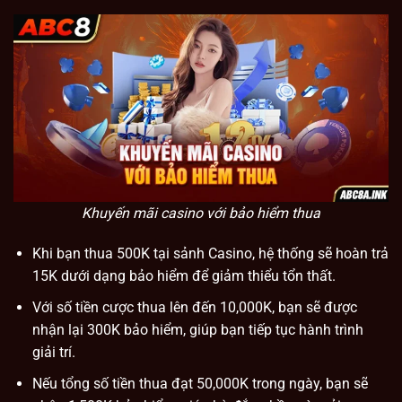
Khuyến mãi casino với bảo hiểm thua
Khi bạn thua 500K tại sảnh Casino, hệ thống sẽ hoàn trả
15K dưới dạng bảo hiểm để giảm thiểu tổn thất.
Với số tiền cược thua lên đến 10,000K, bạn sẽ được
nhận lại 300K bảo hiểm, giúp bạn tiếp tục hành trình
giải trí.
Nếu tổng số tiền thua đạt 50,000K trong ngày, bạn sẽ