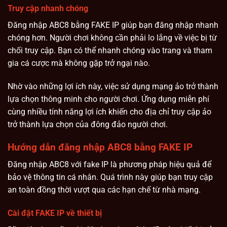
Truy cập nhanh chóng
Đăng nhập ABC8 bằng FAKE IP giúp bạn đăng nhập nhanh
chóng hơn. Người chơi không cần phải lo lắng về việc bị từ
chối truy cập. Bạn có thể nhanh chóng vào trang và tham
gia cá cược mà không gặp trở ngại nào.
Nhờ vào những lợi ích này, việc sử dụng mạng ảo trở thành
lựa chọn thông minh cho người chơi. Ứng dụng miễn phí
cùng nhiều tính năng lợi ích khiến cho địa chỉ truy cập ảo
trở thành lựa chọn của đông đảo người chơi.
Hướng dẫn đăng nhập ABC8 bằng FAKE IP
Đăng nhập ABC8 với fake IP là phương pháp hiệu quả để
bảo vệ thông tin cá nhân. Quá trình này giúp bạn truy cập
an toàn đồng thời vượt qua các hạn chế từ nhà mạng.
Cài đặt FAKE IP về thiết bị