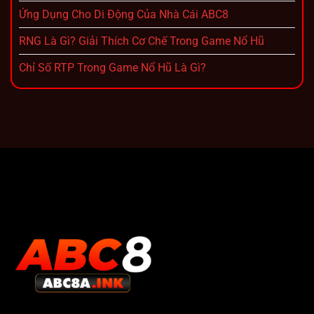
Ứng Dụng Cho Di Động Của Nhà Cái ABC8
RNG Là Gì? Giải Thích Cơ Chế Trong Game Nổ Hũ
Chỉ Số RTP Trong Game Nổ Hũ Là Gì?