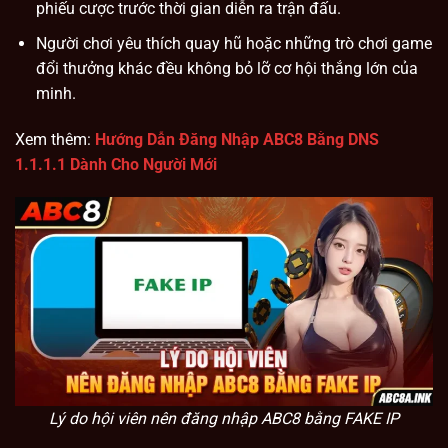
phiếu cược trước thời gian diễn ra trận đấu.
Người chơi yêu thích quay hũ hoặc những trò chơi game
đổi thưởng khác đều không bỏ lỡ cơ hội thắng lớn của
minh.
Xem thêm:
Hướng Dẫn Đăng Nhập ABC8 Bằng DNS
1.1.1.1 Dành Cho Người Mới
Lý do hội viên nên đăng nhập ABC8 bằng FAKE IP