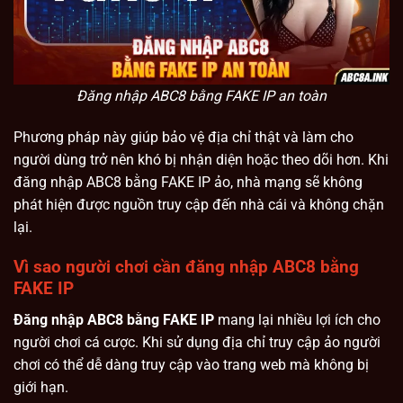
Đăng nhập ABC8 bằng FAKE IP an toàn
Phương pháp này giúp bảo vệ địa chỉ thật và làm cho
người dùng trở nên khó bị nhận diện hoặc theo dõi hơn. Khi
đăng nhập ABC8 bằng FAKE IP ảo, nhà mạng sẽ không
phát hiện được nguồn truy cập đến nhà cái và không chặn
lại.
Vì sao người chơi cần đăng nhập ABC8 bằng
FAKE IP
Đăng nhập ABC8 bằng FAKE IP
mang lại nhiều lợi ích cho
người chơi cá cược. Khi sử dụng địa chỉ truy cập ảo người
chơi có thể dễ dàng truy cập vào trang web mà không bị
giới hạn.